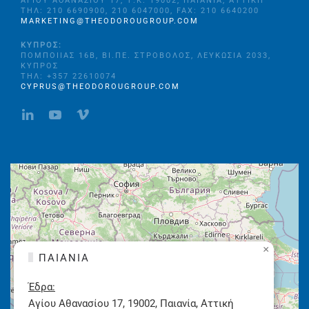
ΑΓΊΟΥ ΑΘΑΝΑΣΊΟΥ 17, Τ.Κ. 19002, ΠΑΙΑΝΊΑ, ΑΤΤΙΚΉ
ΤΗΛ: 210 6690900, 210 6047000, FAX: 210 6640200
MARKETING@THEODOROUGROUP.COM
ΚΎΠΡΟΣ:
ΠΟΜΠΟΙΊΑΣ 16B, ΒΙ.ΠΕ. ΣΤΡΌΒΟΛΟΣ, ΛΕΥΚΩΣΊΑ 2033,
ΚΎΠΡΟΣ
ΤΗΛ: +357 22610074
CYPRUS@THEODOROUGROUP.COM
×
ΠΑΙΑΝΊΑ
Έδρα:
Αγίου Αθανασίου 17, 19002, Παιανία, Αττική