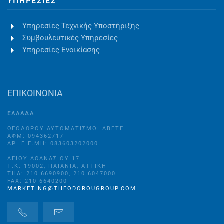
ΥΠΗΡΕΣΊΕΣ
Υπηρεσίες Τεχνικής Υποστήριξης
Συμβουλευτικές Υπηρεσίες
Υπηρεσίες Ενοικίασης
ΕΠΙΚΟΙΝΩΝΙΑ
ΕΛΛΑΔΑ
ΘΕΟΔΩΡΟΥ ΑΥΤΟΜΑΤΙΣΜΟΙ ΑΒΕΤΕ
ΑΦΜ: 094362717
ΑΡ. Γ.Ε.ΜΗ: 083603202000
ΑΓΊΟΥ ΑΘΑΝΑΣΊΟΥ 17
Τ.Κ. 19002, ΠΑΙΑΝΊΑ, ΑΤΤΙΚΉ
ΤΗΛ: 210 6690900, 210 6047000
FAX: 210 6640200
MARKETING@THEODOROUGROUP.COM