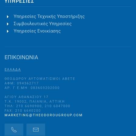
ΥΠΗΡΕΣΊΕΣ
Υπηρεσίες Τεχνικής Υποστήριξης
Συμβουλευτικές Υπηρεσίες
Υπηρεσίες Ενοικίασης
ΕΠΙΚΟΙΝΩΝΙΑ
ΕΛΛΑΔΑ
ΘΕΟΔΩΡΟΥ ΑΥΤΟΜΑΤΙΣΜΟΙ ΑΒΕΤΕ
ΑΦΜ: 094362717
ΑΡ. Γ.Ε.ΜΗ: 083603202000
ΑΓΊΟΥ ΑΘΑΝΑΣΊΟΥ 17
Τ.Κ. 19002, ΠΑΙΑΝΊΑ, ΑΤΤΙΚΉ
ΤΗΛ: 210 6690900, 210 6047000
FAX: 210 6640200
MARKETING@THEODOROUGROUP.COM