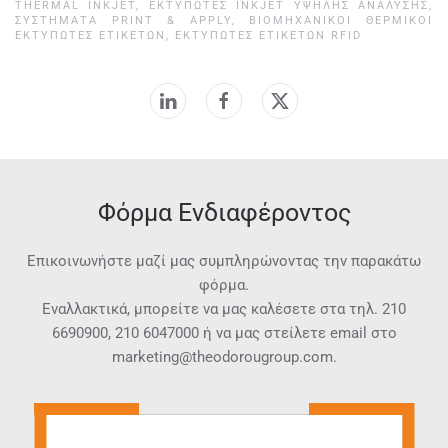
THERMAL INKJET
,
ΕΚΤΥΠΩΤΈΣ INKJET ΥΨΗΛΉΣ ΑΝΆΛΥΣΗΣ
,
ΣΥΣΤΉΜΑΤΑ PRINT & APPLY
,
ΒΙΟΜΗΧΑΝΙΚΟΊ ΘΕΡΜΙΚΟΊ
ΕΚΤΥΠΩΤΈΣ ΕΤΙΚΕΤΏΝ
,
ΕΚΤΥΠΩΤΈΣ ΕΤΙΚΕΤΏΝ RFID
Φόρμα Ενδιαφέροντος
Επικοινωνήστε μαζί μας συμπληρώνοντας την παρακάτω
φόρμα.
Εναλλακτικά, μπορείτε να μας καλέσετε στα τηλ.
210
6690900
,
210 6047000
ή να μας στείλετε email στο
marketing@theodorougroup.com.