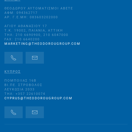
ΘΕΟΔΩΡΟΥ ΑΥΤΟΜΑΤΙΣΜΟΙ ΑΒΕΤΕ
ΑΦΜ: 094362717
ΑΡ. Γ.Ε.ΜΗ: 083603202000
ΑΓΊΟΥ ΑΘΑΝΑΣΊΟΥ 17
Τ.Κ. 19002, ΠΑΙΑΝΊΑ, ΑΤΤΙΚΉ
ΤΗΛ: 210 6690900, 210 6047000
FAX: 210 6640200
MARKETING@THEODOROUGROUP.COM
ΚΥΠΡΟΣ
ΠΟΜΠΟΙΊΑΣ 16B
ΒΙ.ΠΕ. ΣΤΡΌΒΟΛΟΣ
ΛΕΥΚΩΣΊΑ 2033
ΤΗΛ: +357 22610074
CYPRUS@THEODOROUGROUP.COM