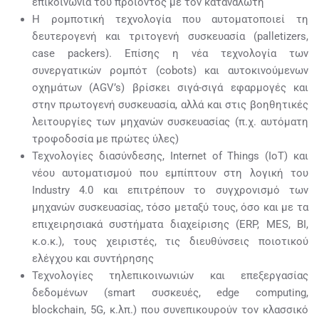
επικοινωνία του προϊόντος με τον καταναλωτή
Η ρομποτική τεχνολογία που αυτοματοποιεί τη
δευτερογενή και τριτογενή συσκευασία (palletizers,
case packers). Επίσης η νέα τεχνολογία των
συνεργατικών ρομπότ (cobots) και αυτοκινούμενων
οχημάτων (AGV’s) βρίσκει σιγά-σιγά εφαρμογές και
στην πρωτογενή συσκευασία, αλλά και στις βοηθητικές
λειτουργίες των μηχανών συσκευασίας (π.χ. αυτόματη
τροφοδοσία με πρώτες ύλες)
Τεχνολογίες διασύνδεσης, Internet of Things (IoT) και
νέου αυτοματισμού που εμπίπτουν στη λογική του
Industry 4.0 και επιτρέπουν το συγχρονισμό των
μηχανών συσκευασίας, τόσο μεταξύ τους, όσο και με τα
επιχειρησιακά συστήματα διαχείρισης (ERP, MES, BI,
κ.ο.κ.), τους χειριστές, τις διευθύνσεις ποιοτικού
ελέγχου και συντήρησης
Τεχνολογίες τηλεπικοινωνιών και επεξεργασίας
δεδομένων (smart συσκευές, edge computing,
blockchain, 5G, κ.λπ.) που συνεπικουρούν τον κλασσικό