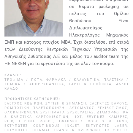
σε θέματα packaging σε
πελάτες του Ομίλου
Θεοδώρου. Είναι
Διπλωματούχος
Ηλεκτρολόγος Μηχανικός
ΕΜΠ και κάτοχος πτυχίου ΜΒΑ. Έχει διατελέσει επί σειρά
ετών Διευθυντής Κεντρικών Τεχνικών Υπηρεσιών της
Αθηναϊκής Ζυθοποιίας Α.Ε και μέλος του auditor team της
ΗΕΙΝΕΚΕΝ για τα εργοστάσια της σε όλον τον κόσμο.
ΚΛΆΔΟΙ:
ΤΡΌΦΙΜΑ / ΠΟΤΆ
,
ΦΆΡΜΑΚΑ / ΚΑΛΛΥΝΤΙΚΆ
,
ΠΛΑΣΤΙΚΆ /
ΧΗΜΙΚΆ / ΑΠΟΡΡΥΠΑΝΤΙΚΆ
,
ΧΑΡΤΊ & ΠΡΟΪΌΝΤΑ
,
ΆΛΛΟΙ
ΚΛΆΔΟΙ
ΠΡΟΪΟΝΤΙΚΈΣ ΚΑΤΗΓΟΡΊΕΣ:
ΈΛΕΓΧΟΣ ΚΩΔΙΚΏΝ
,
ΖΎΓΙΣΗ & ΣΉΜΑΝΣΗ
,
ΕΛΕΓΚΤΈΣ ΒΆΡΟΥΣ
,
ΡΟΜΠΟΤΙΚΉ ΠΑΛΕΤΟΠΟΊΗΣΗ
,
ΑΥΤΌΜΑΤΟΣ ΕΓΚΙΒΩΤΙΣΜΌΣ
,
ΟΛΟΚΛΗΡΩΜΈΝΑ ΣΥΣΤΉΜΑΤΑ ΣΥΣΚΕΥΑΣΊΑΣ
,
ΔΙΑΜΟΡΦΩΤΙΚΆ
& ΚΛΕΙΣΤΙΚΆ ΧΑΡΤΟΚΙΒΩΤΊΩΝ
,
IIOT, ΈΞΥΠΝΕΣ ΚΆΜΕΡΕΣ,
RFID, ΈΞΥΠΝΑ ROBOT
,
ΕΦΑΡΜΟΓΈΣ COBOTS & AGVS
,
ΕΚΤΥΠΩΤΈΣ CONTINUOUS INKJET
,
ΕΚΤΥΠΩΤΈΣ LASER
,
ΕΚΤΥΠΩΤΈΣ THERMAL TRANSFER OVERPRINT
,
ΕΚΤΥΠΩΤΈΣ