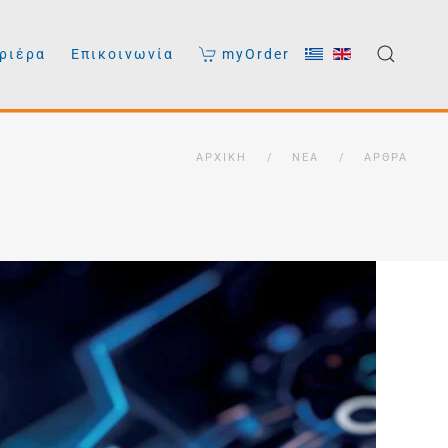
ριέρα
Επικοινωνία
myOrder
ΑΡΧΙΚΉ
ΝΈΑ
ΆΡΘΡΑ