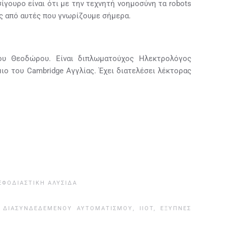
γουρο είναι ότι με την τεχνητή νοημοσύνη τα robots
ές από αυτές που γνωρίζουμε σήμερα.
ου Θεοδώρου. Είναι διπλωματούχος Ηλεκτρολόγος
ο του Cambridge Αγγλίας. Έχει διατελέσει λέκτορας
ΕΦΟΔΙΑΣΤΙΚΉ ΑΛΥΣΊΔΑ
 ΔΙΑΣΥΝΔΕΔΕΜΈΝΟΥ ΑΥΤΟΜΑΤΙΣΜΟΎ
,
IIOT, ΈΞΥΠΝΕΣ