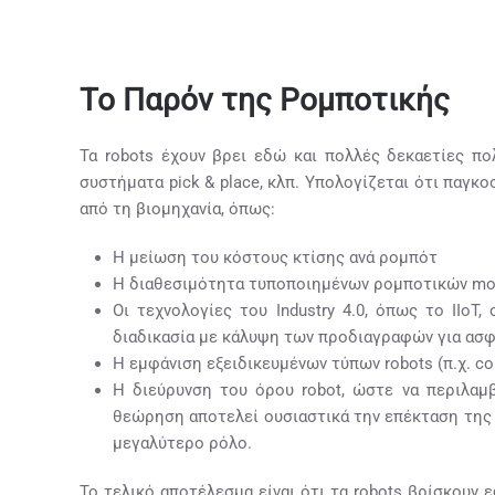
Το Παρόν της Ρομποτικής
Τα robots έχουν βρει εδώ και πολλές δεκαετίες π
συστήματα pick & place, κλπ. Υπολογίζεται ότι παγκ
από τη βιομηχανία, όπως:
Η μείωση του κόστους κτίσης ανά ρομπότ
Η διαθεσιμότητα τυποποιημένων ρομποτικών mod
Οι τεχνολογίες του Industry 4.0, όπως το IIo
διαδικασία με κάλυψη των προδιαγραφών για ασφ
Η εμφάνιση εξειδικευμένων τύπων robots (π.χ. c
Η διεύρυνση του όρου robot, ώστε να περιλαμ
θεώρηση αποτελεί ουσιαστικά την επέκταση της 
μεγαλύτερο ρόλο.
Το τελικό αποτέλεσμα είναι ότι τα robots βρίσκουν 