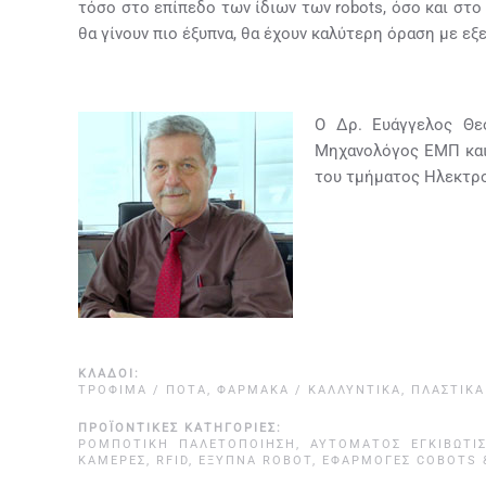
τόσο στο επίπεδο των ίδιων των robots, όσο και στ
θα γίνουν πιο έξυπνα, θα έχουν καλύτερη όραση με ε
Ο Δρ. Ευάγγελος Θε
Μηχανολόγος ΕΜΠ και 
του τμήματος Ηλεκτρ
ΚΛΆΔΟΙ:
ΤΡΌΦΙΜΑ / ΠΟΤΆ
,
ΦΆΡΜΑΚΑ / ΚΑΛΛΥΝΤΙΚΆ
,
ΠΛΑΣΤΙΚΆ
ΠΡΟΪΟΝΤΙΚΈΣ ΚΑΤΗΓΟΡΊΕΣ:
ΡΟΜΠΟΤΙΚΉ ΠΑΛΕΤΟΠΟΊΗΣΗ
,
ΑΥΤΌΜΑΤΟΣ ΕΓΚΙΒΩΤΙ
ΚΆΜΕΡΕΣ, RFID, ΈΞΥΠΝΑ ROBOT
,
ΕΦΑΡΜΟΓΈΣ COBOTS 