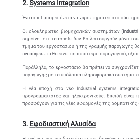
2.
Systems
I
ntegration
Ένα robot μπορεί άνετα να χαρακτηριστεί «το σύστημ
Οι ολοκληρωτές βιομηχανικών συστημάτων (
industri
σημαίνει ότι τα robots δεν θα λειτουργούν μόνα το
τμήμα του εργοστασίου ή της γραμμής παραγωγής θα 
αναπόφευκτα θα είναι περισσότερο παραγωγικό, αξιόπ
Παράλληλα, το εργοστάσιο θα πρέπει να συγχρονίζετ
παραγωγής με τα υπόλοιπα πληροφοριακά συστήματα τη
Η νέα εποχή στο νέο Industrial systems integrat
προγραμματιστές και ηλεκτρονικούς. Επειδή είναι 
προσφύγουν για τις νέες εφαρμογές της ρομποτικής σε
3.
Εφοδιαστική Αλυσίδα
Η ανάγκη για αποδοτικότητα και διαφάνεια στην 