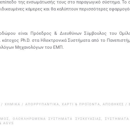
ο επίπεδο της ενσωμάτωσής τους στο παραγωγικό σύστημα. Το σί
ξειδικευμένες κάμερες και θα καλύπτουν περισσότερες εφαρμογ
οδώρου είναι Πρόεδρος & Διευθύνων Σύμβουλος του Ομίλ
κάτοχος Ph.D. στα Ηλεκτρονικά Συστήματα από το Πανεπιστήμι
ολόγων Μηχανολόγων του ΕΜΠ.
 / ΧΗΜΙΚΆ / ΑΠΟΡΡΥΠΑΝΤΙΚΆ
,
ΧΑΡΤΊ & ΠΡΟΪΌΝΤΑ
,
ΑΠΟΘΉΚΕΣ / 
ΣΜΌΣ
,
ΟΛΟΚΛΗΡΩΜΈΝΑ ΣΥΣΤΉΜΑΤΑ ΣΥΣΚΕΥΑΣΊΑΣ
,
ΣΥΣΤΉΜΑΤΑ
& AGVS