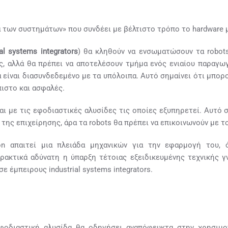
α των συστημάτων» που συνδέει με βέλτιστο τρόπο το hardware μ
al
systems
integrators
) θα κληθούν να ενσωματώσουν τα robot
υς, αλλά θα πρέπει να αποτελέσουν τμήμα ενός ενιαίου παραγω
είναι διασυνδεδεμένο με τα υπόλοιπα. Αυτό σημαίνει ότι μπορο
ιστο και ασφαλές.
αι με τις εφοδιαστικές αλυσίδες τις οποίες εξυπηρετεί. Αυτό
ς επιχείρησης, άρα τα robots θα πρέπει να επικοινωνούν με το
ion απαιτεί μια πλειάδα μηχανικών για την εφαρμογή του, 
πρακτικά αδύνατη η ύπαρξη τέτοιας εξειδικευμένης τεχνικής γ
 έμπειρους industrial systems integrators.
εφοδιαστική αλυσίδα θα οδηγήσει αναπόφευκτα στην χρησι