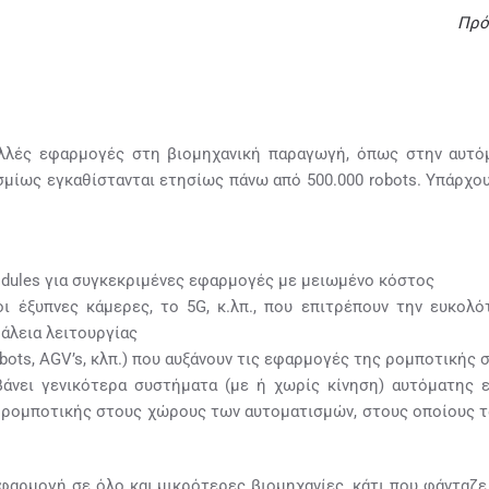
Πρό
ολλές εφαρμογές στη βιομηχανική παραγωγή, όπως στην αυτό
οσμίως εγκαθίστανται ετησίως πάνω από 500.000 robots. Υπάρχου
ules για συγκεκριμένες εφαρμογές με μειωμένο κόστος
T, οι έξυπνες κάμερες, το 5G, κ.λπ., που επιτρέπουν την ευκ
άλεια λειτουργίας
obots, AGV’s, κλπ.) που αυξάνουν τις εφαρμογές της ρομποτικής
βάνει γενικότερα συστήματα (με ή χωρίς κίνηση) αυτόματης 
ρομποτικής στους χώρους των αυτοματισμών, στους οποίους τα
εφαρμογή σε όλο και μικρότερες βιομηχανίες, κάτι που φάνταζε