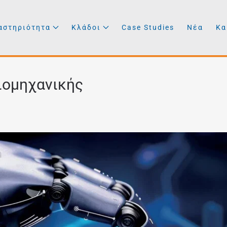
αστηριότητα
Κλάδοι
Case Studies
Νέα
Κα
Βιομηχανικής