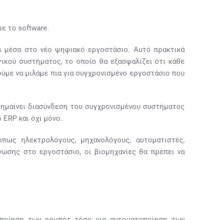
ε το software.
s μέσα στο νέο ψηφιακό εργοστάσιο. Αυτό πρακτικά
γικού συστήματος, το οποίο θα εξασφαλίζει ότι κάθε
ύμε να μιλάμε πια για συγχρονισμένο εργοστάσιο που
 σημαίνει διασύνδεση του συγχρονισμένου συστήματος
 ERP και όχι μόνο.
όπως ηλεκτρολόγους, μηχανολόγους, αυτοματιστές,
νώσης στο εργοστάσιο, οι βιομηχανίες θα πρέπει να
μοποίηση των ρομπότ τόσο για αυτοματοποίηση των