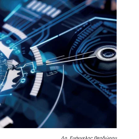
Δρ. Ευάγγελος Θεοδώρου