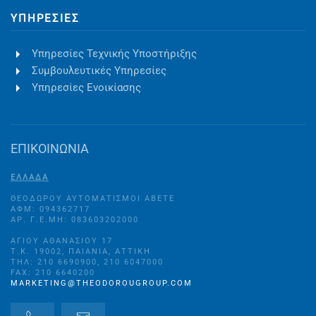
ΥΠΗΡΕΣΊΕΣ
Υπηρεσίες Τεχνικής Υποστήριξης
Συμβουλευτικές Υπηρεσίες
Υπηρεσίες Ενοικίασης
ΕΠΙΚΟΙΝΩΝΙΑ
ΕΛΛΑΔΑ
ΘΕΟΔΩΡΟΥ ΑΥΤΟΜΑΤΙΣΜΟΙ ΑΒΕΤΕ
ΑΦΜ: 094362717
ΑΡ. Γ.Ε.ΜΗ: 083603202000
ΑΓΊΟΥ ΑΘΑΝΑΣΊΟΥ 17
Τ.Κ. 19002, ΠΑΙΑΝΊΑ, ΑΤΤΙΚΉ
ΤΗΛ: 210 6690900, 210 6047000
FAX: 210 6640200
MARKETING@THEODOROUGROUP.COM