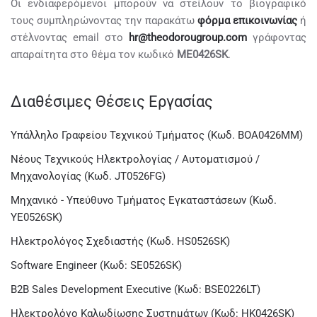
Οι ενδιαφερόμενοι μπορούν να στείλουν το βιογραφικό
τους συμπληρώνοντας την παρακάτω
φόρμα επικοινωνίας
ή
στέλνοντας email στο
hr@theodorougroup.com
γράφοντας
απαραίτητα στο θέμα τον κωδικό
ME0426SK
.
Διαθέσιμες Θέσεις Εργασίας
Υπάλληλο Γραφείου Τεχνικού Τμήματος (Κωδ. BOA0426MM)
Νέους Τεχνικούς Ηλεκτρολογίας / Αυτοματισμού /
Μηχανολογίας (Κωδ. JT0526FG)
Μηχανικό - Υπεύθυνο Τμήματος Εγκαταστάσεων (Κωδ.
YE0526SK)
Ηλεκτρολόγος Σχεδιαστής (Κωδ. HS0526SK)
Software Engineer (Κωδ: SE0526SK)
B2B Sales Development Executive (Κωδ: BSE0226LT)
Ηλεκτρολόγο Καλωδίωσης Συστημάτων (Κωδ: HK0426SK)