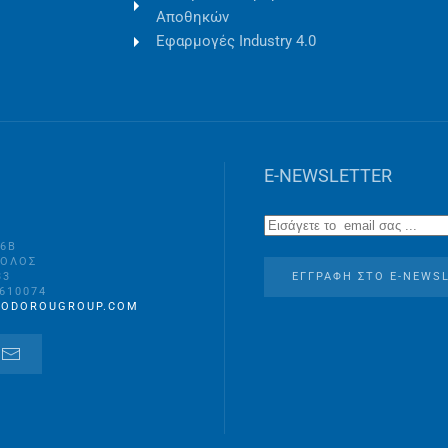
Αποθηκών
Εφαρμογές Industry 4.0
E-NEWSLETTER
16B
ΒΟΛΟΣ
33
ΕΓΓΡΑΦΉ ΣΤO E-NEWS
2610074
EODOROUGROUP.COM