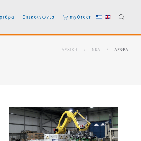
ριέρα
Επικοινωνία
myOrder
ΑΡΧΙΚΉ
ΝΈΑ
ΆΡΘΡΑ