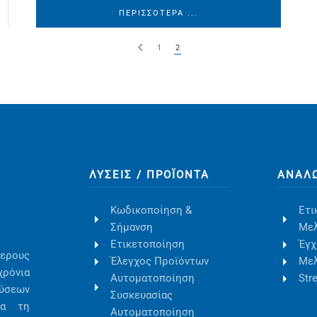
ΠΕΡΙΣΣΌΤΕΡΑ ...
1
2
ΛΎΣΕΙΣ / ΠΡΟΪΌΝΤΑ
ΑΝΑΛ
Κωδικοποίηση &
Ετι
Σήμανση
Μελ
Ετικετοποίηση
Έγχ
ερους
Έλεγχος Προϊόντων
Μελ
χρόνια
Αυτοματοποίηση
Str
ύσεων
Συσκευασίας
ια τη
Αυτοματοποίηση